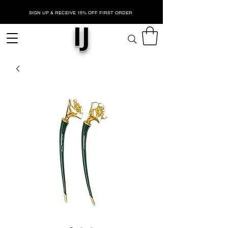
SIGN UP & RECEIVE 15% OFF FIRST ORDER
IJ