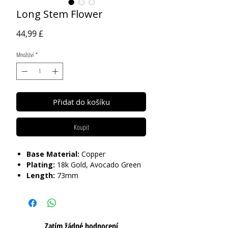
Long Stem Flower
Cena
44,99 £
Množství
*
Přidat do košíku
Koupit
Base Material:
Copper
Plating:
18k Gold, Avocado Green
Length:
73mm
Care:
Tarnish Resistant / Water
Resistant 💦
Zatím žádné hodnocení