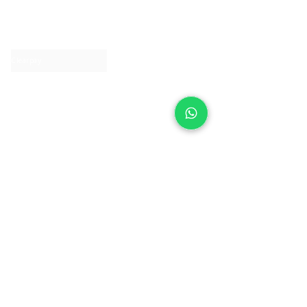
About IJ
Contact us
Clearpay
Laybuy
Loyalty
Shipping policy
Privacy policy
Return Policy
Ring Sizing
Jewellery care
Accessibility statement
Terms & Conditions