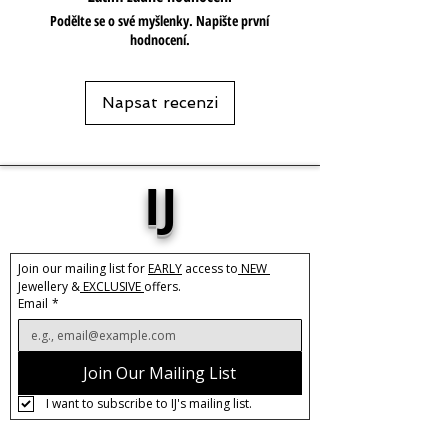
Podělte se o své myšlenky. Napište první
hodnocení.
Napsat recenzi
IJ
Join our mailing list for 
EARLY
 access to
 NEW 
Jewellery &
 EXCLUSIVE 
offers.
Email
*
Join Our Mailing List
I want to subscribe to IJ's mailing list.